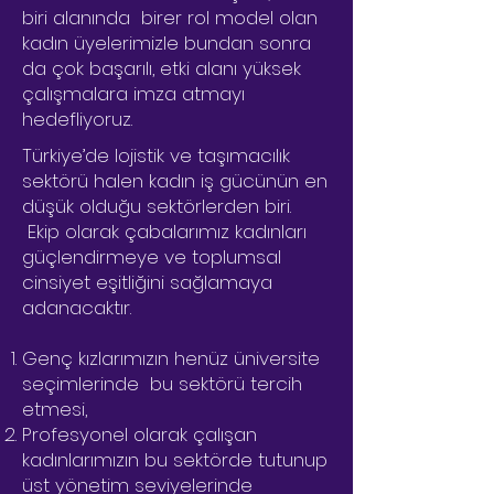
biri alanında birer rol model olan
kadın üyelerimizle bundan sonra
da çok başarılı, etki alanı yüksek
çalışmalara imza atmayı
hedefliyoruz.
Türkiye’de lojistik ve taşımacılık
sektörü halen kadın iş gücünün en
düşük olduğu sektörlerden biri.
Ekip olarak çabalarımız kadınları
güçlendirmeye ve toplumsal
cinsiyet eşitliğini sağlamaya
adanacaktır.
Genç kızlarımızın henüz üniversite
seçimlerinde bu sektörü tercih
etmesi,
Profesyonel olarak çalışan
kadınlarımızın bu sektörde tutunup
üst yönetim seviyelerinde