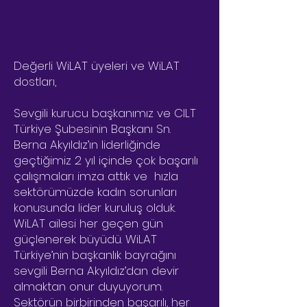
Değerli WiLAT üyeleri ve WiLAT
dostları,
Sevgili kurucu başkanımız ve CILT
Türkiye Şubesinin Başkanı Sn.
Berna Akyıldız’ın liderliğinde
geçtiğimiz 2 yıl içinde çok başarılı
çalışmaları imza attık ve hızla
sektörümüzde kadın sorunları
konusunda lider kuruluş olduk.
WiLAT ailesi her geçen gün
güçlenerek büyüdü. WiLAT
Türkiye’nin başkanlık bayrağını
sevgili Berna Akyıldız’dan devir
almaktan onur duyuyorum.
Sektörün birbirinden başarılı, her