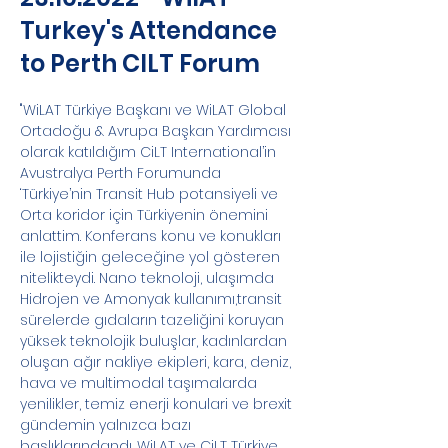
Turkey's Attendance
to Perth CILT Forum
"WiLAT Türkiye Başkanı ve WiLAT Global 
Ortadoğu & Avrupa Başkan Yardımcısı 
olarak katıldığım CiLT International’in 
Avustralya Perth Forumunda 
‘Türkiye’nin Transit Hub potansiyeli ve 
Orta koridor için Türkiyenin önemini 
anlattim. Konferans konu ve konukları 
ile lojistiğin geleceğine yol gösteren 
nitelikteydi. Nano teknoloji, ulaşımda 
Hidrojen ve Amonyak kullanımı,transit 
sürelerde gıdaların tazeliğini koruyan 
yüksek teknolojik buluşlar, kadınlardan 
oluşan ağır nakliye ekipleri, kara, deniz, 
hava ve multimodal taşımalarda 
yenilikler, temiz enerji konulari ve brexit 
gündemin yalnızca bazı 
başlıklarındandı. WiLAT ve CiLT Türkiye 