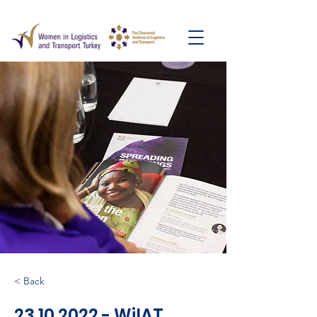
< Back
23.10.2022
- WilAT